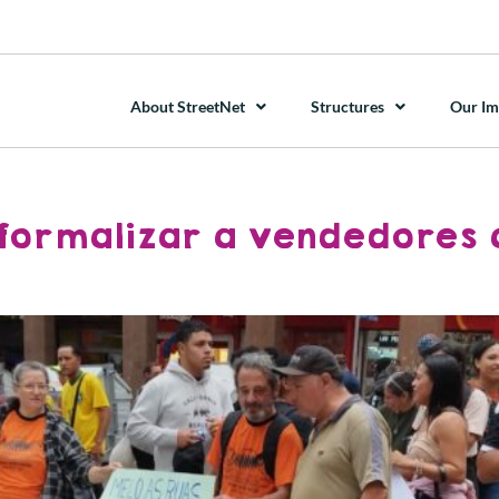
About StreetNet
Structures
Our Im
 formalizar a vendedores