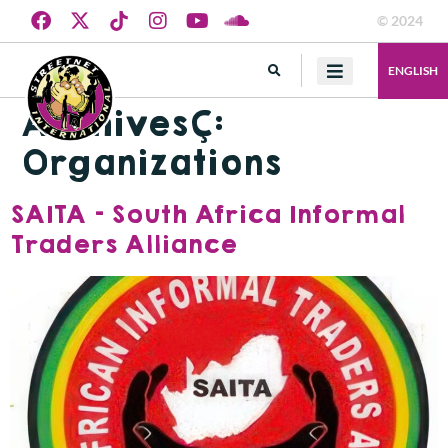
© 2024
ENGLISH
Archives :
Organizations
SAITA – South Africa Informal
Traders Alliance