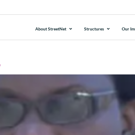
About StreetNet
Structures
Our Im
о