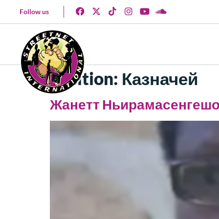
Follow us
Position:
Казначей
Жанетт Ньирамасенгеш