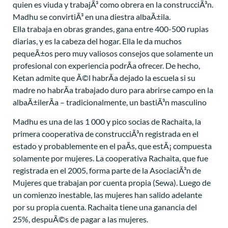
quien es viuda y trabajÃ³ como obrera en la construcciÃ³n.
Madhu se convirtiÃ³ en una diestra albaÃ±ila.
Ella trabaja en obras grandes, gana entre 400-500 rupias
diarias, y es la cabeza del hogar. Ella le da muchos
pequeÃ±os pero muy valiosos consejos que solamente un
profesional con experiencia podrÃ­a ofrecer. De hecho,
Ketan admite que Ã©l habrÃ­a dejado la escuela si su
madre no habrÃ­a trabajado duro para abrirse campo en la
albaÃ±ilerÃ­a – tradicionalmente, un bastiÃ³n masculino
Madhu es una de las 1 000 y pico socias de Rachaita, la
primera cooperativa de construcciÃ³n registrada en el
estado y probablemente en el paÃ­s, que estÃ¡ compuesta
solamente por mujeres. La cooperativa Rachaita, que fue
registrada en el 2005, forma parte de la AsociaciÃ³n de
Mujeres que trabajan por cuenta propia (Sewa). Luego de
un comienzo inestable, las mujeres han salido adelante
por su propia cuenta. Rachaita tiene una ganancia del
25%, despuÃ©s de pagar a las mujeres.