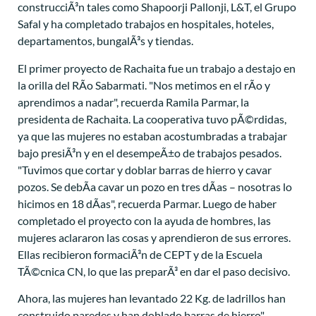
construcciÃ³n tales como Shapoorji Pallonji, L&T, el Grupo
Safal y ha completado trabajos en hospitales, hoteles,
departamentos, bungalÃ³s y tiendas.
El primer proyecto de Rachaita fue un trabajo a destajo en
la orilla del RÃ­o Sabarmati. "Nos metimos en el rÃ­o y
aprendimos a nadar", recuerda Ramila Parmar, la
presidenta de Rachaita. La cooperativa tuvo pÃ©rdidas,
ya que las mujeres no estaban acostumbradas a trabajar
bajo presiÃ³n y en el desempeÃ±o de trabajos pesados.
"Tuvimos que cortar y doblar barras de hierro y cavar
pozos. Se debÃ­a cavar un pozo en tres dÃ­as – nosotras lo
hicimos en 18 dÃ­as", recuerda Parmar. Luego de haber
completado el proyecto con la ayuda de hombres, las
mujeres aclararon las cosas y aprendieron de sus errores.
Ellas recibieron formaciÃ³n de CEPT y de la Escuela
TÃ©cnica CN, lo que las preparÃ³ en dar el paso decisivo.
Ahora, las mujeres han levantado 22 Kg. de ladrillos han
construido paredes y han doblado barras de hierro",