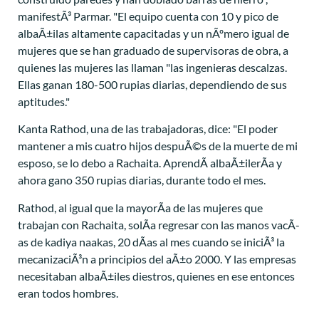
manifestÃ³ Parmar. "El equipo cuenta con 10 y pico de
albaÃ±ilas altamente capacitadas y un nÃºmero igual de
mujeres que se han graduado de supervisoras de obra, a
quienes las mujeres las llaman "las ingenieras descalzas.
Ellas ganan 180-500 rupias diarias, dependiendo de sus
aptitudes."
Kanta Rathod, una de las trabajadoras, dice: "El poder
mantener a mis cuatro hijos despuÃ©s de la muerte de mi
esposo, se lo debo a Rachaita. AprendÃ­ albaÃ±ilerÃ­a y
ahora gano 350 rupias diarias, durante todo el mes.
Rathod, al igual que la mayorÃ­a de las mujeres que
trabajan con Rachaita, solÃ­a regresar con las manos vacÃ­
as de kadiya naakas, 20 dÃ­as al mes cuando se iniciÃ³ la
mecanizaciÃ³n a principios del aÃ±o 2000. Y las empresas
necesitaban albaÃ±iles diestros, quienes en ese entonces
eran todos hombres.