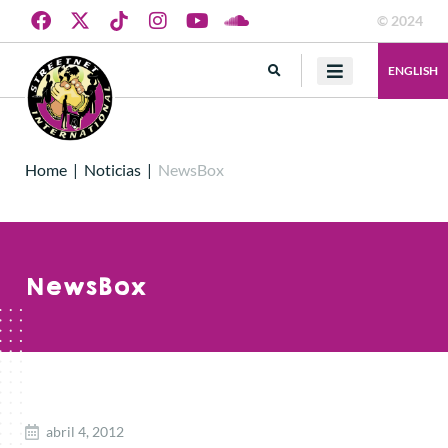
© 2024
ENGLISH
Home
|
Noticias
|
NewsBox
NewsBox
abril 4, 2012