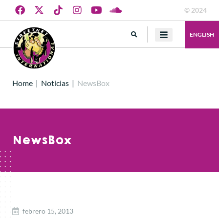
© 2024
ENGLISH
Home
|
Noticias
|
NewsBox
NewsBox
febrero 15, 2013