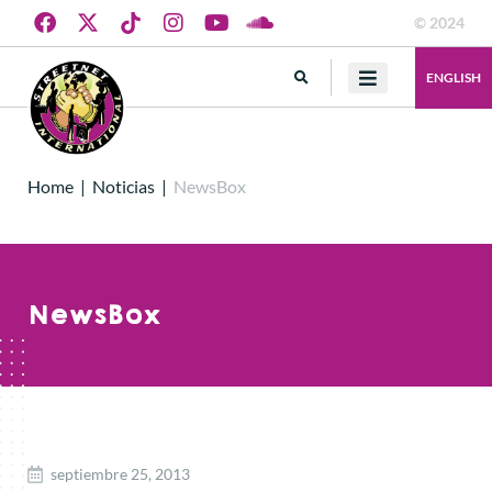
© 2024
ENGLISH
Home
|
Noticias
|
NewsBox
NewsBox
septiembre 25, 2013