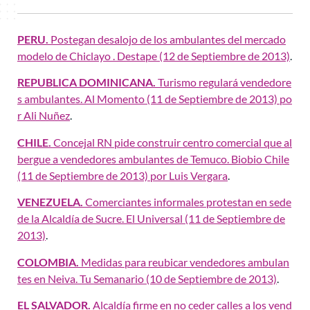
PERU.
Postegan desalojo de los ambulantes del mercado
modelo de Chiclayo . Destape (12 de Septiembre de 2013)
.
REPUBLICA DOMINICANA.
Turismo regulará vendedore
s ambulantes. Al Momento (11 de Septiembre de 2013) po
r Ali Nuñez
.
CHILE.
Concejal RN pide construir centro comercial que al
bergue a vendedores ambulantes de Temuco. Biobio Chile
(11 de Septiembre de 2013) por Luis Vergara
.
VENEZUELA.
Comerciantes informales protestan en sede
de la Alcaldía de Sucre. El Universal (11 de Septiembre de
2013)
.
COLOMBIA.
Medidas para reubicar vendedores ambulan
tes en Neiva. Tu Semanario (10 de Septiembre de 2013)
.
EL SALVADOR.
Alcaldía firme en no ceder calles a los vend