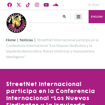
© 2024
ENGLISH
Home
|
Noticias
|
StreetNet Internacional participa en la
Conferencia Internacional "Los Nuevos Sindicatos y la
izquierda democrática: Raíces históricas y monumentos
ideológicos"
StreetNet Internacional
participa en la Conferencia
Internacional "Los Nuevos