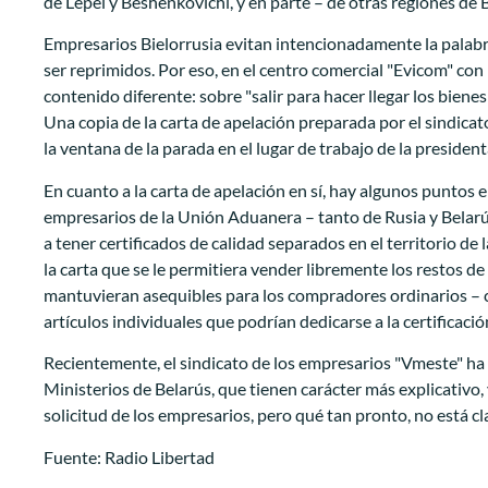
de Lepel y Beshenkovichi, y en parte – de otras regiones de B
Empresarios Bielorrusia evitan intencionadamente la palabra
ser reprimidos. Por eso, en el centro comercial "Evicom" con
contenido diferente: sobre "salir para hacer llegar los bienes
Una copia de la carta de apelación preparada por el sindicat
la ventana de la parada en el lugar de trabajo de la presiden
En cuanto a la carta de apelación en sí, hay algunos puntos 
empresarios de la Unión Aduanera – tanto de Rusia y Belarú
a tener certificados de calidad separados en el territorio d
la carta que se le permitiera vender libremente los restos de
mantuvieran asequibles para los compradores ordinarios – con
artículos individuales que podrían dedicarse a la certificació
Recientemente, el sindicato de los empresarios "Vmeste" ha r
Ministerios de Belarús, que tienen carácter más explicativo,
solicitud de los empresarios, pero qué tan pronto, no está cl
Fuente: Radio Libertad