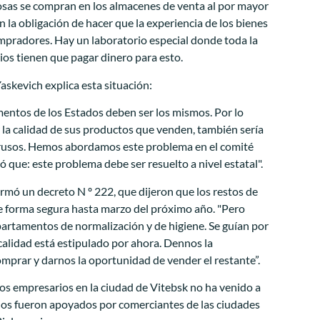
s cosas se compran en los almacenes de venta al por mayor
n la obligación de hacer que la experiencia de los bienes
mpradores. Hay un laboratorio especial donde toda la
ios tienen que pagar dinero para esto.
askevich explica esta situación:
mentos de los Estados deben ser los mismos. Por lo
r la calidad de sus productos que venden, también sería
lorrusos. Hemos abordamos este problema en el comité
só que: este problema debe ser resuelto a nivel estatal".
rmó un decreto N º 222, que dijeron que los restos de
e forma segura hasta marzo del próximo año. "Pero
partamentos de normalización y de higiene. Se guían por
calidad está estipulado por ahora. Dennos la
prar y darnos la oportunidad de vender el restante”.
los empresarios en la ciudad de Vitebsk no ha venido a
Ellos fueron apoyados por comerciantes de las ciudades