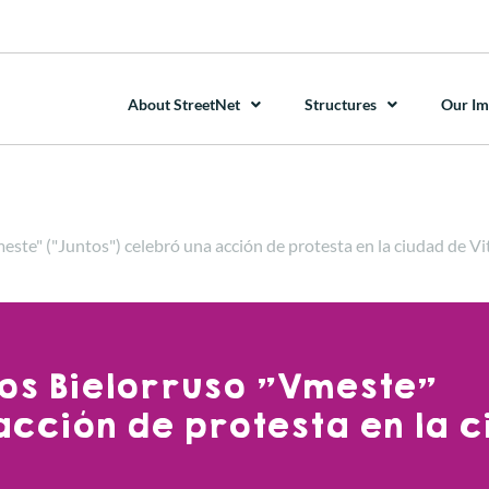
About StreetNet
Structures
Our Im
este" ("Juntos") celebró una acción de protesta en la ciudad de V
os Bielorruso "Vmeste"
acción de protesta en la 