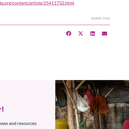
a.org/content/article/25411732.html
SHARE THIS
!
 news and resources