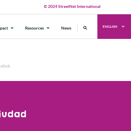
© 2024 StreetNet International
ENGLISH
pact
Resources
News
itebsk
ciudad