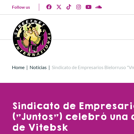
Follow us
Home
|
Noticias
|
Sindicato de Empresarios Bielorruso "Vm
Sindicato de Empresari
("Juntos") celebró una 
de Vitebsk