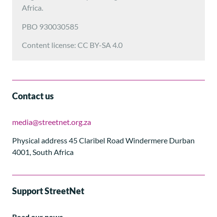
Africa.
PBO 930030585
Content license: CC BY-SA 4.0
Contact us
media@streetnet.org.za
Physical address 45 Claribel Road Windermere Durban
4001, South Africa
Support StreetNet
Read our news