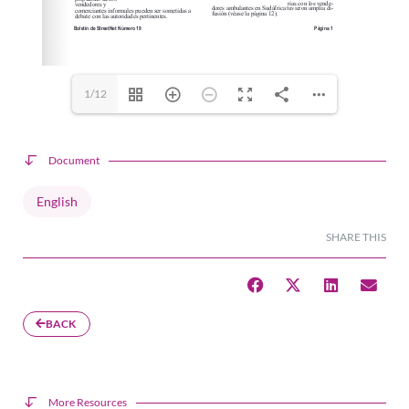
1/12
Document
English
SHARE THIS
BACK
More Resources