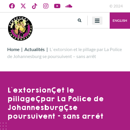
© 2024
ENGLISH
Home
|
Actualités
|
L`extorsion et le pillage par La Police
de Johannesburg se poursuivent – sans arrêt
L`extorsion et le
pillage par La Police de
Johannesburg se
poursuivent – sans arrêt