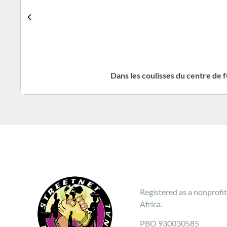
Dans les coulisses du centre d
Registered as a nonprofit
Africa.
PBO 930030585