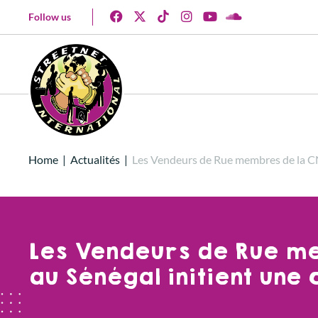
Follow us
Home
|
Actualités
|
Les Vendeurs de Rue membres de la CN
Les Vendeurs de Rue m
au Sénégal initient une