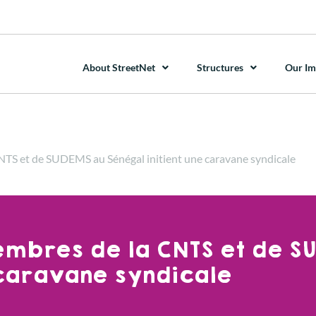
About StreetNet
Structures
Our Im
TS et de SUDEMS au Sénégal initient une caravane syndicale
embres de la CNTS et de S
 caravane syndicale