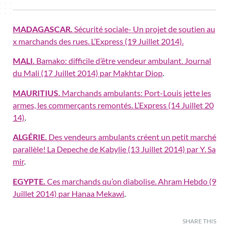
MADAGASCAR.
Sécurité sociale- Un projet de soutien au
x marchands des rues. L’Express (19 Juillet 2014).
MALI.
Bamako: difficile d’être vendeur ambulant. Journal
du Mali (17 Juillet 2014) par Makhtar Diop
.
MAURITIUS.
Marchands ambulants: Port-Louis jette les
armes, les commerçants remontés. L’Express (14 Juillet 20
14)
.
ALGÉRIE.
Des vendeurs ambulants créent un petit marché
parallèle! La Depeche de Kabylie (13 Juillet 2014) par Y. Sa
mir
.
EGYPTE.
Ces marchands qu’on diabolise. Ahram Hebdo (9
Juillet 2014) par Hanaa Mekawi
.
SHARE THIS