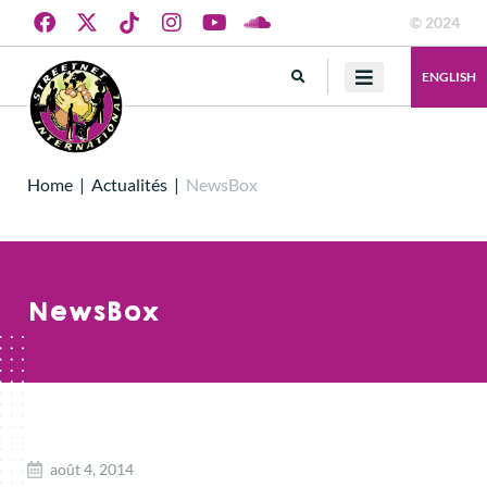
© 2024
ENGLISH
Home
|
Actualités
|
NewsBox
NewsBox
août 4, 2014