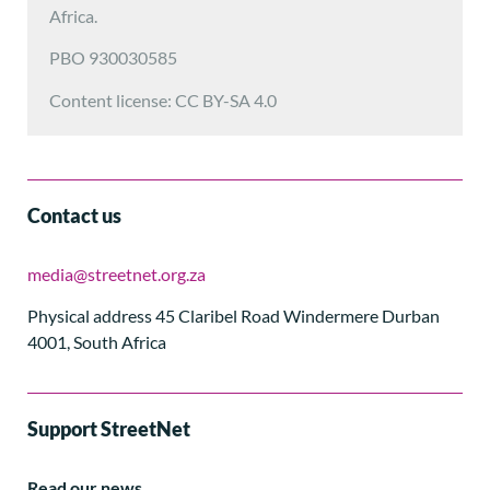
Africa.
PBO 930030585
Content license: CC BY-SA 4.0
Contact us
media@streetnet.org.za
Physical address 45 Claribel Road Windermere Durban
4001, South Africa
Support StreetNet
Read our news