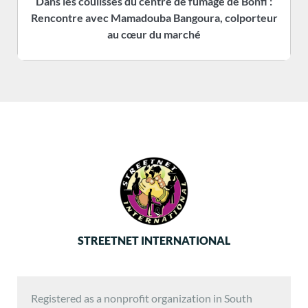
Dans les coulisses du centre de fumage de Bonfi :
Rencontre avec Mamadouba Bangoura, colporteur
s
au cœur du marché
STREETNET INTERNATIONAL
Registered as a nonprofit organization in South