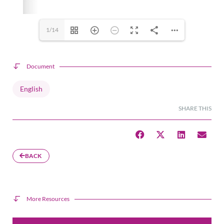
1/14
Document
English
SHARE THIS
BACK
More Resources