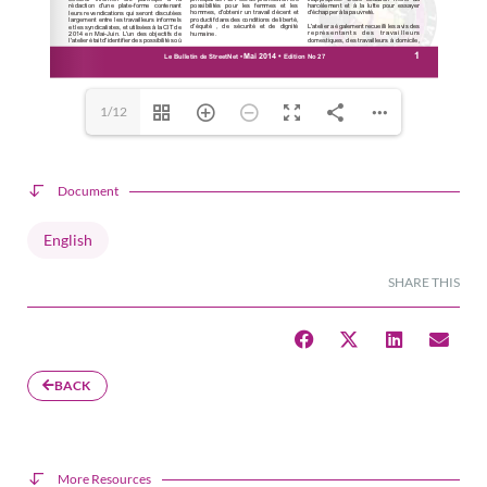
1/12
Document
English
SHARE THIS
BACK
More Resources