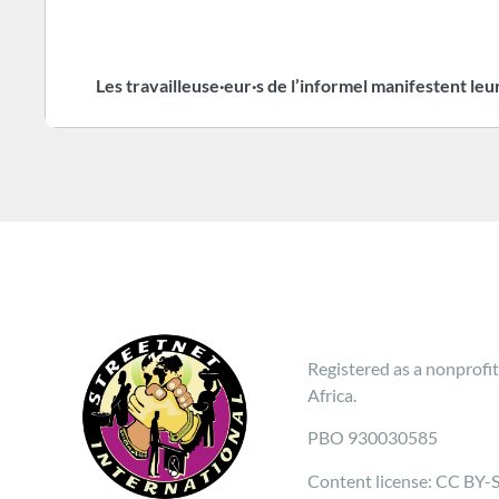
Les travailleuse·eur·s de l’informel manifestent leu
Registered as a nonprofit
Africa.
PBO 930030585
Content license: CC BY-