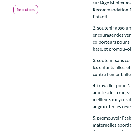
sur lAge Minimum d
Recommandation 190
Résolutions
Enfantil;
2. soutenir absolume
encourager des ven
colporteurs pour s
base, et promouvoi
3. soutenir sans co
les enfants filles,
contre l`enfant fille
4. travailler pour 
adultes de la rue,
meilleurs moyens d`
augmenter les reve
5. promouvoir l`tab
maternelles abordab