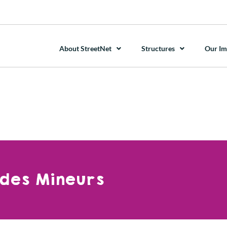
About StreetNet
Structures
Our Im
l des Mineurs