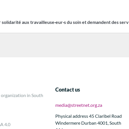
r solidarité aux travailleuse·eur·s du soin et demandent des serv
Contact us
 organization in South
media@streetnet.org.za
Physical address 45 Claribel Road
Windermere Durban 4001, South
SA 4.0