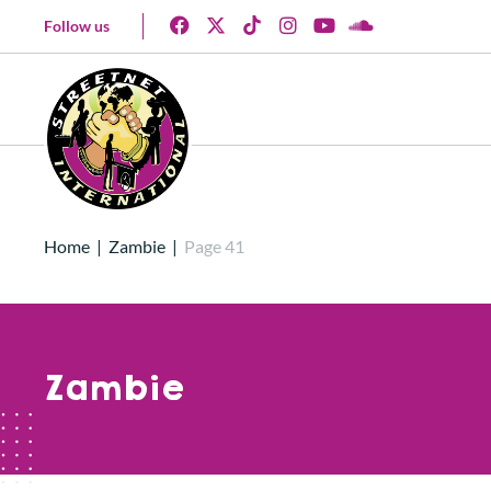
Follow us
Home
|
Zambie
|
Page 41
Zambie