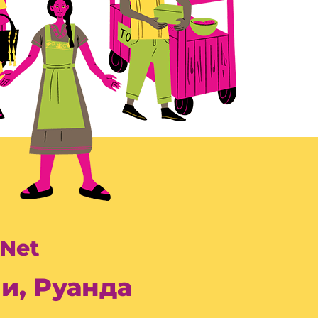
Net
ли, Руанда