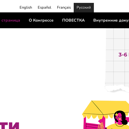
English
Español
Français
Русский
 страница
О Конгрессе
ПОВЕСТКА
Внутренние док
3-6
ТИ