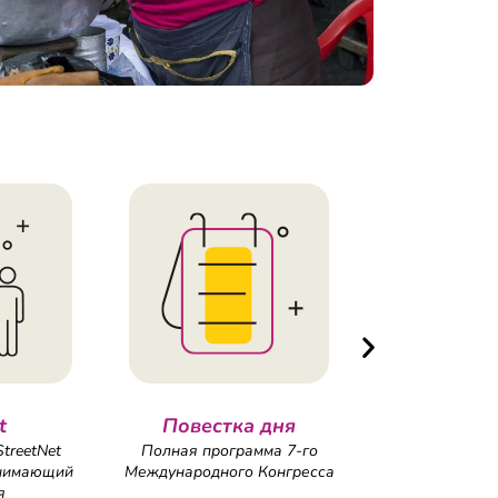
t
Повестка дня
Внутренние 
treetNet
Полная программа 7-го
ТОЛЬКО для дел
ринимающий
Международного Конгресса
я