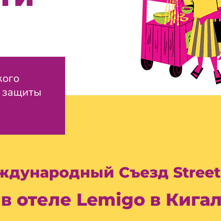
кого
й защиты
ждународный Съезд Street
 в отеле Lemigo в Кига