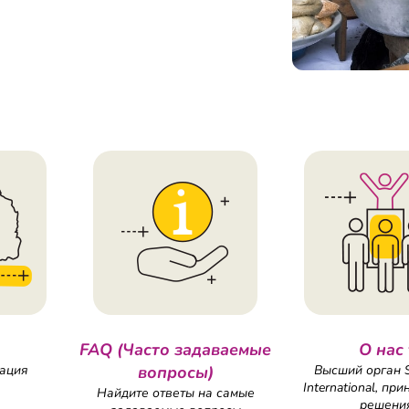
FAQ (Часто задаваемые
О нас 
ация
вопросы)
Высший орган S
International, п
Найдите ответы на самые
решени