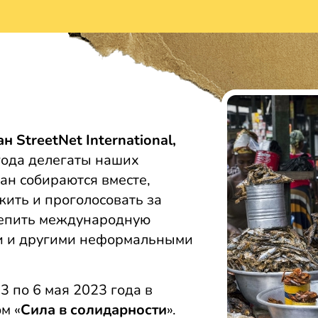
н StreetNet International,
ода делегаты наших
ан собираются вместе,
жить и проголосовать за
репить международную
и и другими неформальными
 по 6 мая 2023 года в
м «
Сила в солидарности
».