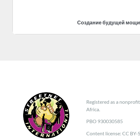
Создание будущей мощи у
Registered as a nonprofit
Africa.
PBO 930030585
Content license: CC BY-