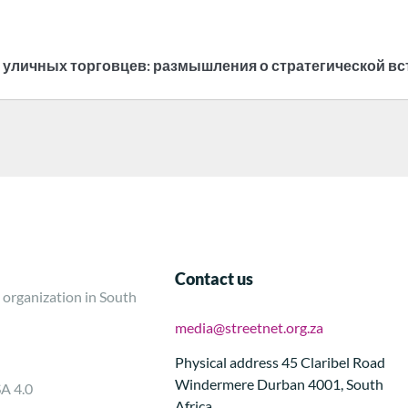
личных торговцев: размышления о стратегической встре
Contact us
 organization in South
media@streetnet.org.za
Physical address 45 Claribel Road
Windermere Durban 4001, South
SA 4.0
Africa