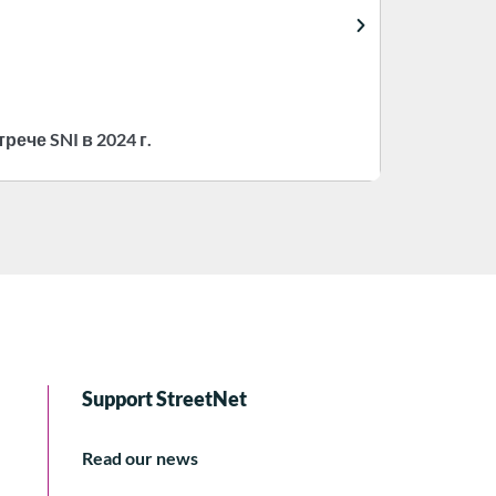
че SNI в 2024 г.
Support StreetNet
Read our news