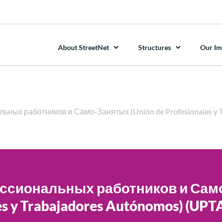
About StreetNet
Structures
Our Im
ых работников и Само-Занятых (Unión de Profesionales y T
ссиональных работников и Сам
es y Trabajadores Autónomos) (UPT