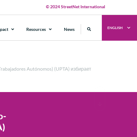
© 2024 StreetNet International
ENGLISH
pact
Resources
News
rabajadores Autónomos) (UPTA) избирает
о-
A)