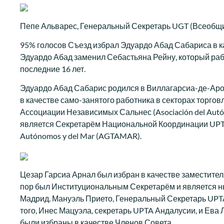
Пепе Альварес, Генеральный Секретарь UGT (Всеобщ
95% голосов Съезд избрал Эдуардо Абад Сабариса в к
Эдуардо Абад заменил Себастьяна Рейну, который раб
последние 16 лет.
Эдуардо Абад Сабарис родился в Виллагарсиа-де-Ароса
в качестве само-занятого работника в секторах торгов
Ассоциации Независимых Сальнес (Asociación del Autón
является Секретарём Национальной Координации UPTA и
Autónomos y del Mar (AGTAMAR).
Цезар Гарсиа Арнал был избран в качестве заместител
пор был Институциональным Секретарём и является
Мадрид. Мануэль Прието, Генеральный Секретарь UPT
того, Инес Мацуэла, секретарь UPTA Андалусии, и Ева
были избраны в качестве Членов Совета.