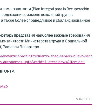
мо-занятости (Plan Integral para la Recuperación
я предложение о замене поколений группы,
 а также более справедливое и сбалансированное
кретарь представил наиболее важные требования
амо-занятости Министерства труда и Социальной
T, Рафаэля Эспартеро.
view=article&id=902:eduardo-abad-sabaris-nuevo-secr
ores-autonomos-upta&catid=1:latest-news&Itemid=1
зи UPТA.
33426
SHARE THIS