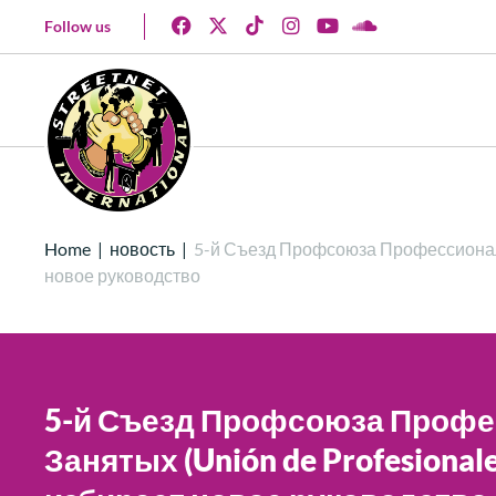
Follow us
Home
|
новость
|
5-й Съезд Профсоюза Профессиональн
новое руководство
5-й Съезд Профсоюза Профе
Занятых (Unión de Profesional