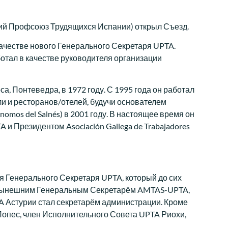
ий Профсоюз Трудящихся Испании) открыл Съезд.
ачестве нового Генерального Секретаря UPTA.
отал в качестве руководителя организации
, Понтеведра, в 1972 году. С 1995 года он работал
ли и ресторанов/отелей, будучи основателем
omos del Salnés) в 2001 году. В настоящее время он
 Президентом Asociación Gallega de Trabajadores
я Генерального Секретаря UPTA, который до сих
 нынешним Генеральным Секретарём AMTAS-UPTA,
A Астурии стал секретарём администрации. Кроме
 Лопес, член Исполнительного Совета UPTA Риохи,