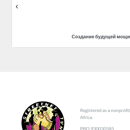
Создание будущей мощи у
Registered as a nonprofit
Africa.
PBO 930030585