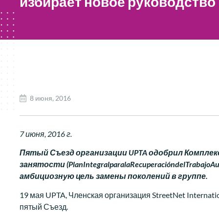
избирает новое руководство
8 июня, 2016
7 июня, 2016 г.
Пятый Съезд организации UPTA одобрил Комплек
занятости (PlanIntegralparalaRecuperacióndelTrabajo
амбициозную цель замены поколений в группе.
19 мая UPTA, Членская организация StreetNet Internat
пятый Съезд.