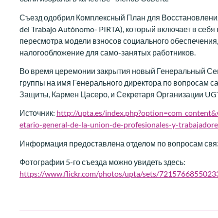
Съезд одобрил Комплексный План для Восстановления са
del Trabajo Autónomo- PIRTA), который включает в себ
пересмотра модели взносов социального обеспечения,
налогообложение для само-занятых работников.
Во время церемонии закрытия новый Генеральный Се
группы на имя Генерального директора по вопросам с
Защиты, Кармен Цасеро, и Секретаря Организации UG
Источник:
http://upta.es/index.php?option=com_content&
etario-general-de-la-union-de-profesionales-y-trabajad
Информация предоставлена отделом по вопросам свя
Фотографии 5-го съезда можно увидеть здесь:
https://www.flickr.com/photos/upta/sets/721576685502