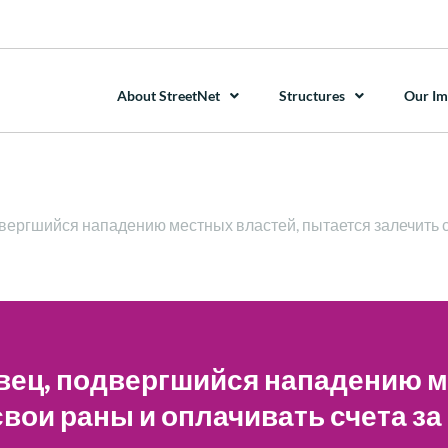
About StreetNet
Structures
Our Im
одвергшийся нападению местных властей, пытается залечить 
говец, подвергшийся нападению 
свои раны и оплачивать счета за