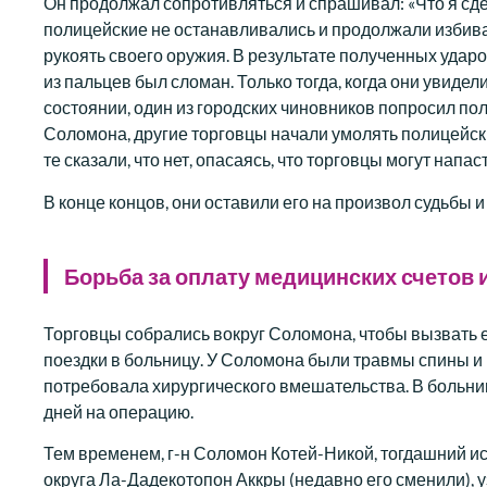
Он продолжал сопротивляться и спрашивал: «Что я сдела
полицейские не останавливались и продолжали избивать
рукоять своего оружия. В результате полученных ударо
из пальцев был сломан. Только тогда, когда они увидел
состоянии, один из городских чиновников попросил пол
Соломона, другие торговцы начали умолять полицейски
те сказали, что нет, опасаясь, что торговцы могут напаст
В конце концов, они оставили его на произвол судьбы 
Борьба за оплату медицинских счетов
Торговцы собрались вокруг Соломона, чтобы вызвать е
поездки в больницу. У Соломона были травмы спины и н
потребовала хирургического вмешательства. В больниц
дней на операцию.
Тем временем, г-н Соломон Котей-Никой, тогдашний и
округа Ла-Дадекотопон Аккры (недавно его сменили), 