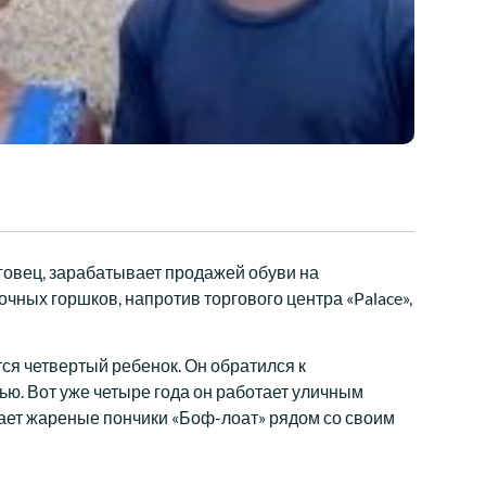
рговец, зарабатывает продажей обуви на
чных горшков, напротив торгового центра «Palace»,
ится четвертый ребенок. Он обратился к
ю. Вот уже четыре года он работает уличным
дает жареные пончики «Боф-лоат» рядом со своим