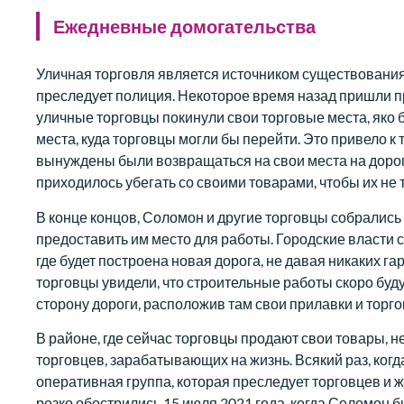
Ежедневные домогательства
Уличная торговля является источником существования
преследует полиция. Некоторое время назад пришли п
уличные торговцы покинули свои торговые места, яко 
места, куда торговцы могли бы перейти. Это привело к
вынуждены были возвращаться на свои места на дороге,
приходилось убегать со своими товарами, чтобы их не 
В конце концов, Соломон и другие торговцы собрались
предоставить им место для работы. Городские власти ск
где будет построена новая дорога, не давая никаких гар
торговцы увидели, что строительные работы скоро буду
сторону дороги, расположив там свои прилавки и торго
В районе, где сейчас торговцы продают свои товары, н
торговцев, зарабатывающих на жизнь. Всякий раз, когд
оперативная группа, которая преследует торговцев и
резко обострились 15 июля 2021 года, когда Соломон б