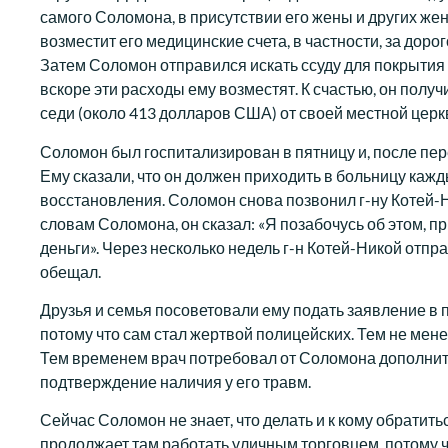
самого Соломона, в присутствии его жены и других жен
возместит его медицинские счета, в частности, за доро
Затем Соломон отправился искать ссуду для покрытия 
вскоре эти расходы ему возместят. К счастью, он полу
седи (около 413 долларов США) от своей местной церк
Соломон был госпитализирован в пятницу и, после пе
Ему сказали, что он должен приходить в больницу каж
восстановления. Соломон снова позвонил г-ну Котей-Н
словам Соломона, он сказал: «Я позабочусь об этом, п
деньги». Через несколько недель г-н Котей-Никой отпра
обещал.
Друзья и семья посоветовали ему подать заявление в 
потому что сам стал жертвой полицейских. Тем не менее
Тем временем врач потребовал от Соломона дополните
подтверждение наличия у его травм.
Сейчас Соломон не знает, что делать и к кому обратитьс
продолжает там работать уличным торговцем, потому ч