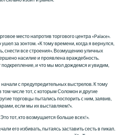
орговое место напротив торгового центра «Palace».
ушел за зонтом. «К тому времени, когда я вернулся,
ать, снести все строения». Возмущению уличных
вершено насилие и проявлена враждебность.
т подкрепление, и что мы мол дождемся и увидим,
 начали с предупредительных выстрелов. К тому
в том числе тот, с которым Соломон и другие
угие торговцы пытались поспорить с ним, заявив,
арами, если мы их выставляем?».
Это тот, кто возмущается больше всех!».
али его избивать, пытаясь заставить сесть в пикап.