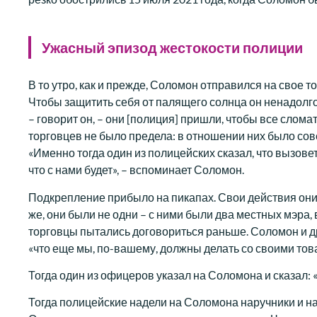
Ужасный эпизод жестокости полиции
В то утро, как и прежде, Соломон отправился на свое т
Чтобы защитить себя от палящего солнца он ненадолго 
– говорит он, – они [полиция] пришли, чтобы все слом
торговцев не было предела: в отношении них было со
«Именно тогда один из полицейских сказал, что вызове
что с нами будет», – вспоминает Соломон.
Подкрепление прибыло на пикапах. Свои действия они
же, они были не одни – с ними были два местных мэра, 
торговцы пытались договориться раньше. Соломон и др
«что еще мы, по-вашему, должны делать со своими тов
Тогда один из офицеров указал на Соломона и сказал: «
Тогда полицейские надели на Соломона наручники и нач