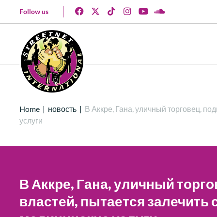
Follow us
Home
|
новость
|
В Аккре, Гана, уличный торговец, п
услуги
В Аккре, Гана, уличный тор
властей, пытается залечить 