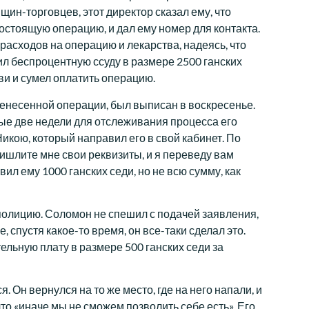
щин-торговцев, этот директор сказал ему, что
гостоящую операцию, и дал ему номер для контакта.
расходов на операцию и лекарства, надеясь, что
чил беспроцентную ссуду в размере 2500 ганских
ви и сумел оплатить операцию.
ренесенной операции, был выписан в воскресенье.
дые две недели для отслеживания процесса его
икою, который направил его в свой кабинет. По
ришлите мне свои реквизиты, и я переведу вам
вил ему 1000 ганских седи, но не всю сумму, как
полицию. Соломон не спешил с подачей заявления,
, спустя какое-то время, он все-таки сделал это.
льную плату в размере 500 ганских седи за
я. Он вернулся на то же место, где на него напали, и
то «иначе мы не сможем позволить себе есть». Его