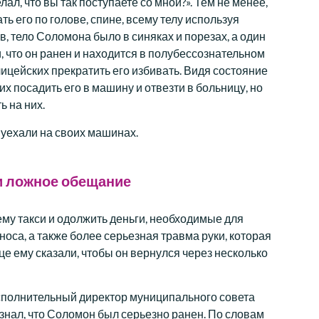
л, что вы так поступаете со мной?». Тем не менее,
 его по голове, спине, всему телу используя
в, тело Соломона было в синяках и порезах, а один
и, что он ранен и находится в полубессознательном
ицейских прекратить его избивать. Видя состояние
х посадить его в машину и отвезти в больницу, но
ь на них.
и уехали на своих машинах.
 и ложное обещание
му такси и одолжить деньги, необходимые для
оса, а также более серьезная травма руки, которая
е ему сказали, чтобы он вернулся через несколько
сполнительный директор муниципального совета
узнал, что Соломон был серьезно ранен. По словам