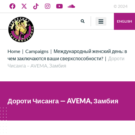
© 2024
ENGLISH
Home
|
Campaigns
|
Международный женский день: в
чем заключаются ваши сверхспособности?
|
Дороти
Чисанга – AVEMA, Замбия
Дороти Чисанга — AVEMA, Замбия