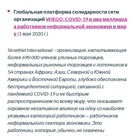
Глобальная платформа солидарности
сети
организаций
WIEGO: COVID-19
и
два
миллиард
а
работников
неформальной
экономики
в мир
е
(1 мая 2020 г.)
StreetNet International – организация, насчитывающая
более 690 000 членов: уличных торговцев,
неформальных рыночных торговцев и лоточников в
54 странах Африки, Азии, Северной и Южной
Америки и Восточной Европы, глубоко обеспокоена
беспрецедентной ситуацией, связанной с
пандемией COVID-19 и ее быстрым
распространением по всему миру, что оказывает
огромное негативное влияние на одну из наиболее
уязвимых категорий работников — работников
неформального сектора экономики. Это
работники, которые, обычно, не охвачены