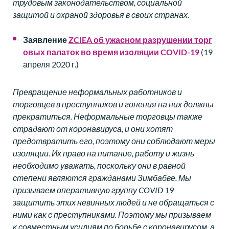
трудовым законодательством, социальной
защитой и охраной здоровья в своих странах.
Заявление
ZCIEA
об
ужасном
разрушении
торг
овых
палаток
во
время
изоляции
COVID-19
(19
апреля 2020 г.)
Превращение неформальных работников и
торговцев в преступников и гонения на них должны
прекратиться. Неформальные торговцы также
страдают от коронавируса, и они хотят
предотвратить его, поэтому они соблюдают меры
изоляции. Их право на питание, работу и жизнь
необходимо уважать, поскольку они в равной
степени являются гражданами Зимбабве. Мы
призываем оперативную группу COVID 19
защитить этих невинных людей и не обращаться с
ними как с преступниками. Поэтому мы призываем
к совместным усилиям по борьбе с коронавирусом, а