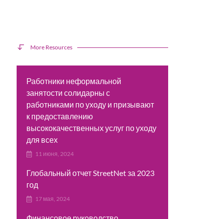
More Resources
Работники неформальной
занятости солидарны с
работниками по уходу и призывают
к предоставлению
высококачественных услуг по уходу
для всех
11 июня, 2024
Глобальный отчет StreetNet за 2023
год
17 мая, 2024
Финансовое руководство