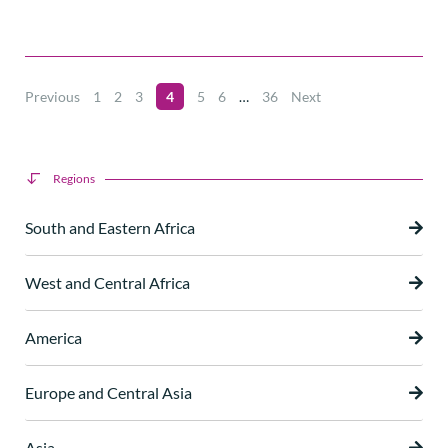
Previous
1
2
3
4
5
6
…
36
Next
Regions
South and Eastern Africa
West and Central Africa
America
Europe and Central Asia
Asia