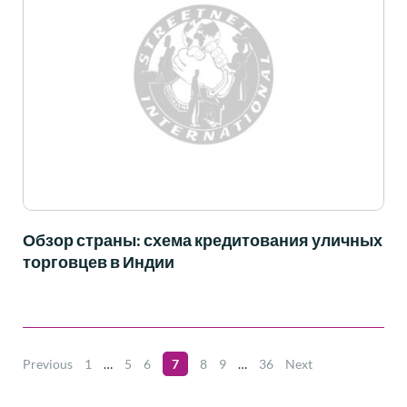
Обзор страны: схема кредитования уличных
торговцев в Индии
Previous
1
…
5
6
7
8
9
…
36
Next