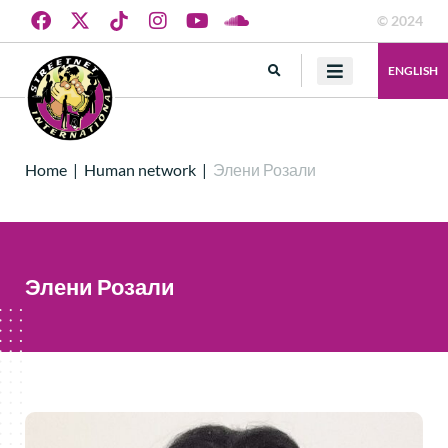
© 2024
ENGLISH
Home
|
Human network
|
Элени Розали
Элени Розали