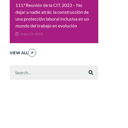
111.ª Reunión de la CIT, 2023 – No
dejar a nadie atrás: la construcción de
una protección laboral inclusiva en un
mundo del trabajo en evolución
mayo 24, 2023
VIEW ALL