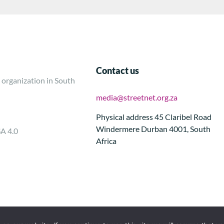
Contact us
 organization in South
media@streetnet.org.za
Physical address 45 Claribel Road
Windermere Durban 4001, South
SA 4.0
Africa