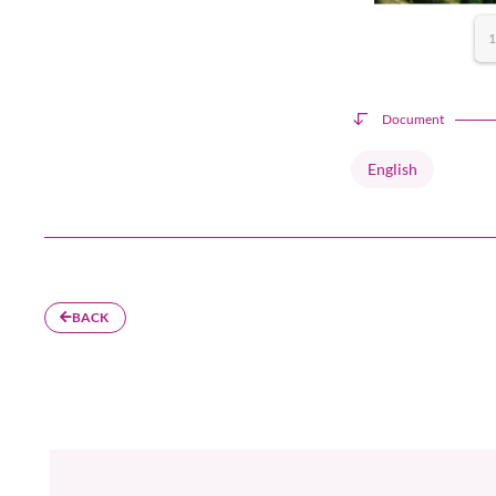
1
Document
English
BACK