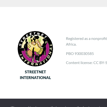
Registered as a nonprofit
Africa.
PBO 930030585
Content license: CC BY-
STREETNET
INTERNATIONAL