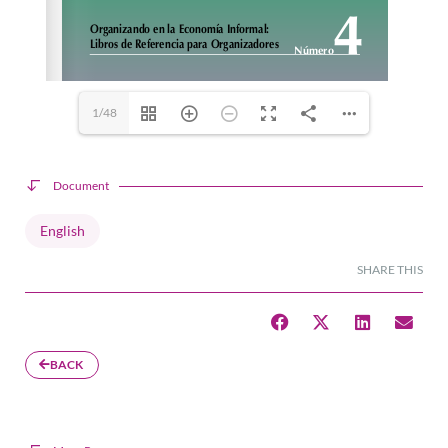
1/48
Document
English
SHARE THIS
BACK