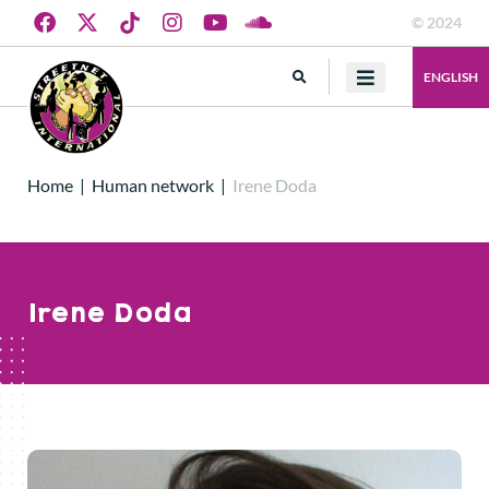
© 2024
ENGLISH
Home
|
Human network
|
Irene Doda
Irene Doda