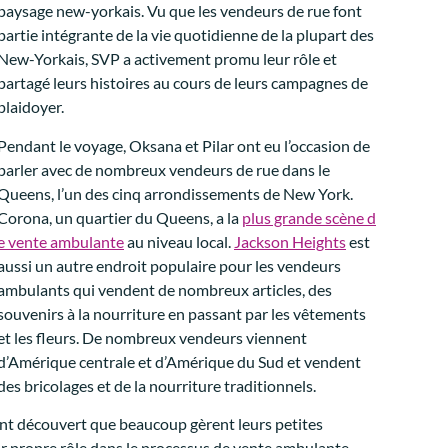
paysage new-yorkais. Vu que les vendeurs de rue font
partie intégrante de la vie quotidienne de la plupart des
New-Yorkais, SVP a activement promu leur rôle et
partagé leurs histoires au cours de leurs campagnes de
plaidoyer.
Pendant le voyage, Oksana et Pilar ont eu l’occasion de
parler avec de nombreux vendeurs de rue dans le
Queens, l’un des cinq arrondissements de New York.
Corona, un quartier du Queens, a la
plus grande scène d
e vente ambulante
au niveau local.
Jackson Heights
est
aussi un autre endroit populaire pour les vendeurs
ambulants qui vendent de nombreux articles, des
souvenirs à la nourriture en passant par les vêtements
et les fleurs. De nombreux vendeurs viennent
d’Amérique centrale et d’Amérique du Sud et vendent
des bricolages et de la nourriture traditionnels.
 ont découvert que beaucoup gèrent leurs petites
eur propre rôle dans le processus de vente ambulante.