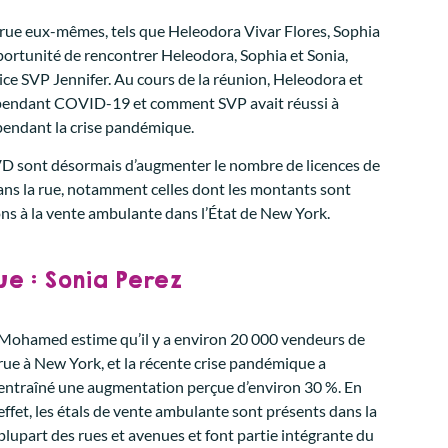
 rue eux-mêmes, tels que Heleodora Vivar Flores, Sophia
pportunité de rencontrer Heleodora, Sophia et Sonia,
rice SVP Jennifer. Au cours de la réunion, Heleodora et
é pendant COVID-19 et comment SVP avait réussi à
 pendant la crise pandémique.
VD sont désormais d’augmenter le nombre de licences de
ans la rue, notamment celles dont les montants sont
tions à la vente ambulante dans l’État de New York.
e : Sonia Perez
Mohamed estime qu’il y a environ 20 000 vendeurs de
rue à New York, et la récente crise pandémique a
entraîné une augmentation perçue d’environ 30 %. En
effet, les étals de vente ambulante sont présents dans la
plupart des rues et avenues et font partie intégrante du