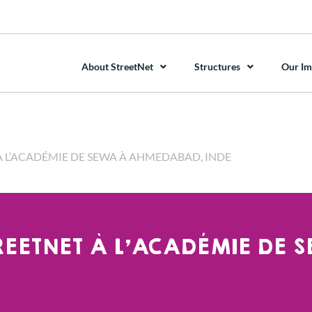
About StreetNet
Structures
Our Im
T À L’ACADÉMIE DE SEWA À AHMEDABAD, INDE
TREETNET À L’ACADÉMIE DE 