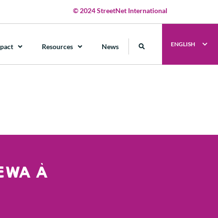
© 2024 StreetNet International
ENGLISH
pact
Resources
News
SEWA À