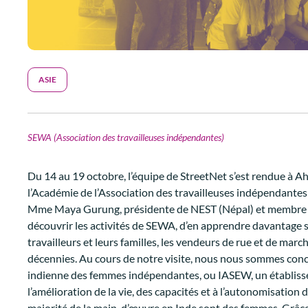
ASIE
SEWA (Association des travailleuses indépendantes)
Du 14 au 19 octobre, l’équipe de StreetNet s’est rendue à A
l’Académie de l’Association des travailleuses indépendant
Mme Maya Gurung, présidente de NEST (Népal) et membre du Co
découvrir les activités de SEWA, d’en apprendre davantage su
travailleurs et leurs familles, les vendeurs de rue et de marc
décennies. Au cours de notre visite, nous nous sommes conce
indienne des femmes indépendantes, ou IASEW, un établissem
l’amélioration de la vie, des capacités et à l’autonomisation
majorité de la main-d’œuvre en Inde sont des femmes. Grâce