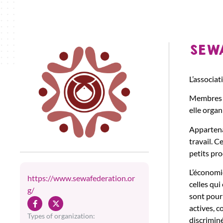
SEWA
L’associat
Membres :
elle organ
Appartena
travail. C
petits pr
L’économi
https://www.sewafederation.or
celles qui
g/
sont pour 
actives, c
Types of organization:
discriminé