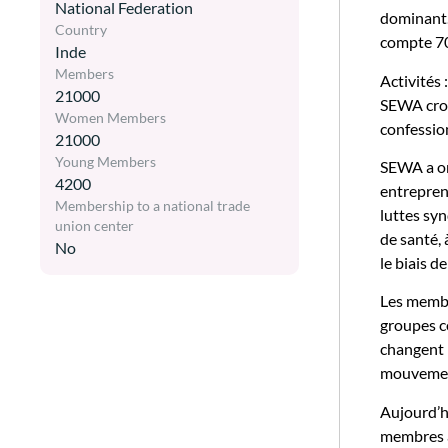
National Federation
dominant.
Country
compte 70
Inde
Members
Activités :
21000
SEWA croi
Women Members
confession
21000
Young Members
SEWA a org
4200
entreprend
Membership to a national trade
luttes syn
union center
de santé, 
No
le biais 
Les membr
groupes c
changent l
mouvement
Aujourd’h
membres a