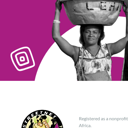
Registered as a nonprofit
Africa.