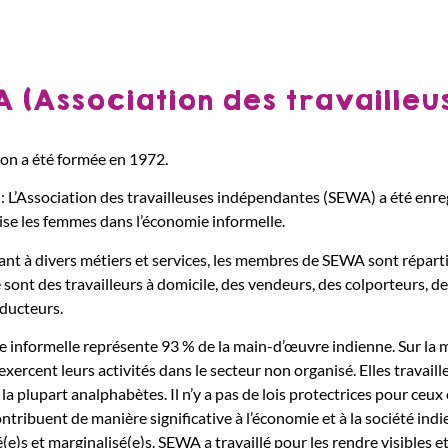
 (Association des travailleu
ion a été formée en 1972.
 L’Association des travailleuses indépendantes (SEWA) a été enregi
ise les femmes dans l’économie informelle.
nt à divers métiers et services, les membres de SEWA sont répartis
e sont des travailleurs à domicile, des vendeurs, des colporteurs, de
oducteurs.
e informelle représente 93 % de la main-d’œuvre indienne. Sur la 
 exercent leurs activités dans le secteur non organisé. Elles travail
la plupart analphabètes. Il n’y a pas de lois protectrices pour ceux
ontribuent de manière significative à l’économie et à la société in
(e)s et marginalisé(e)s. SEWA a travaillé pour les rendre visibles 