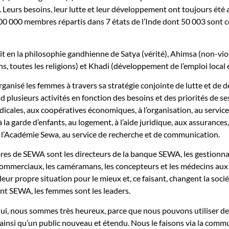
 Leurs besoins, leur lutte et leur développement ont toujours été 
0 000 membres répartis dans 7 états de l’Inde dont 50 003 sont c
t en la philosophie gandhienne de Satya (vérité), Ahimsa (non-vio
s, toutes les religions) et Khadi (développement de l’emploi local e
anisé les femmes à travers sa stratégie conjointe de lutte et de d
 plusieurs activités en fonction des besoins et des priorités de se
dicales, aux coopératives économiques, à l’organisation, au servic
à la garde d’enfants, au logement, à l’aide juridique, aux assurance
de l’Académie Sewa, au service de recherche et de communication.
es de SEWA sont les directeurs de la banque SEWA, les gestionnaire
ommerciaux, les caméramans, les concepteurs et les médecins aux pi
eur propre situation pour le mieux et, ce faisant, changent la soci
 SEWA, les femmes sont les leaders.
ui, nous sommes très heureux, parce que nous pouvons utiliser d
insi qu’un public nouveau et étendu. Nous le faisons via la commun