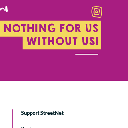
NOTHING FOR US
WITHOUT US!
Support StreetNet