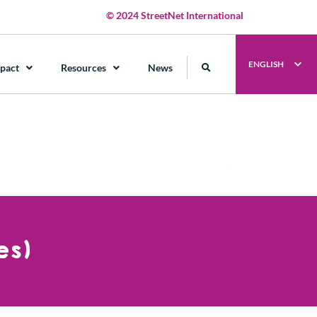
© 2024 StreetNet International
ENGLISH
pact
Resources
News
es)