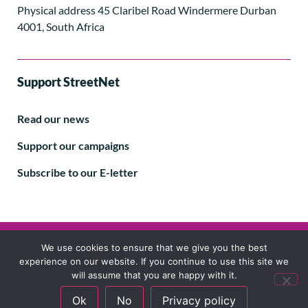
Physical address 45 Claribel Road Windermere Durban
4001, South Africa
Support StreetNet
Read our news
Support our campaigns
Subscribe to our E-letter
Follow us
We use cookies to ensure that we give you the best
experience on our website. If you continue to use this site we
will assume that you are happy with it.
Ok
No
Privacy policy
© 2024 StreetNet International