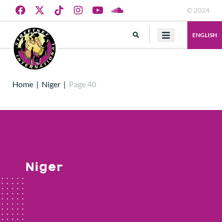
© 2024
ENGLISH
Home
|
Niger
|
Page 40
Niger