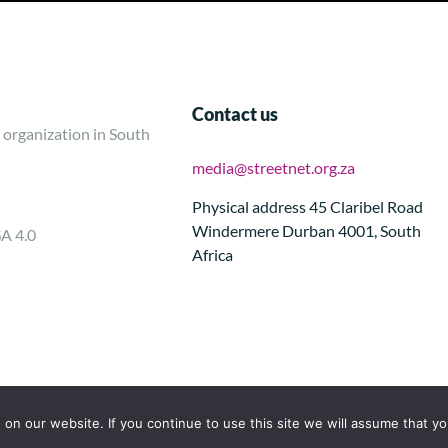
Contact us
 organization in South
media@streetnet.org.za
Physical address 45 Claribel Road
Windermere Durban 4001, South
SA 4.0
Africa
n our website. If you continue to use this site we will assume that you