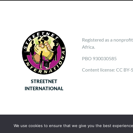
Registered as a nonprofit
Africa.
PBO 930030585
Content license: CC BY-
STREETNET
INTERNATIONAL
We use cookies to ensure that we give you the best experience o
Follow us