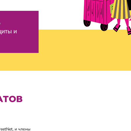
о
щиты и
АТОВ
eetNet, и члены