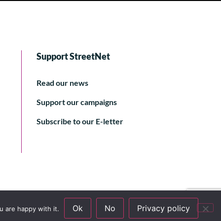
Support StreetNet
Read our news
Support our campaigns
Subscribe to our E-letter
Ok
No
Privacy policy
 are happy with it.
© 2024 StreetNet International