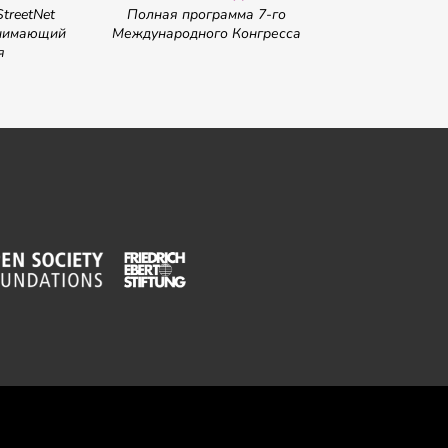
treetNet
Полная программа 7-го
ТОЛЬКО для дел
ринимающий
Международного Конгресса
я