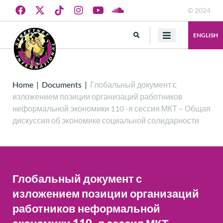
© 2024
ENGLISH
Home
|
Documents
|
Глобальный документ с
изложением позиции организаций работников
неформальной экономики 110 -я сессия МКТ – Общая
дискуссия об экономике социальной солидарности
Глобальный документ с
изложением позиции организаций
работников неформальной