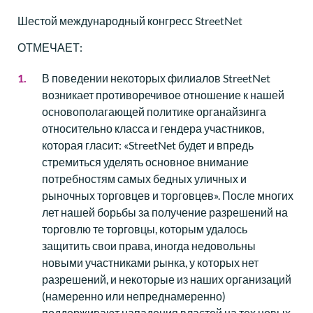
Шестой международный конгресс StreetNet
ОТМЕЧАЕТ:
В поведении некоторых филиалов StreetNet
возникает противоречивое отношение к нашей
основополагающей политике органайзинга
относительно класса и гендера участников,
которая гласит: «StreetNet будет и впредь
стремиться уделять основное внимание
потребностям самых бедных уличных и
рыночных торговцев и торговцев». После многих
лет нашей борьбы за получение разрешений на
торговлю те торговцы, которым удалось
защитить свои права, иногда недовольны
новыми участниками рынка, у которых нет
разрешений, и некоторые из наших организаций
(намеренно или непреднамеренно)
поддерживают нападения властей на тех новых