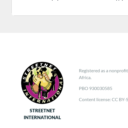
Registered as a nonprofit
Africa.
PBO 930030585
Content license: CC BY-
STREETNET
INTERNATIONAL