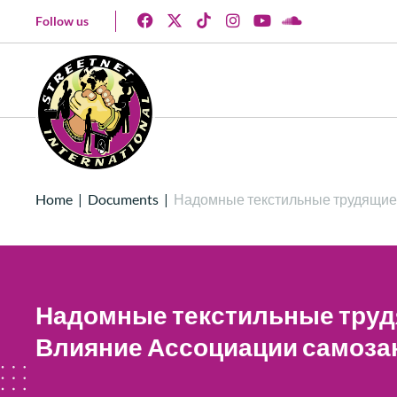
Follow us
Home
|
Documents
|
Надомные текстильные трудящие
Надомные текстильные тру
Влияние Ассоциации самоза