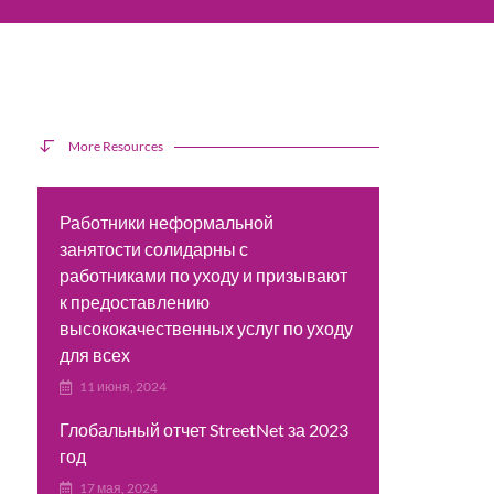
More Resources
Работники неформальной
занятости солидарны с
работниками по уходу и призывают
к предоставлению
высококачественных услуг по уходу
для всех
11 июня, 2024
Глобальный отчет StreetNet за 2023
год
17 мая, 2024