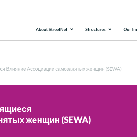
About StreetNet
Structures
Our Im
ся Влияние Ассоциации самозанятых женщин (SEWA)
дящиеся
нятых женщин (SEWA)