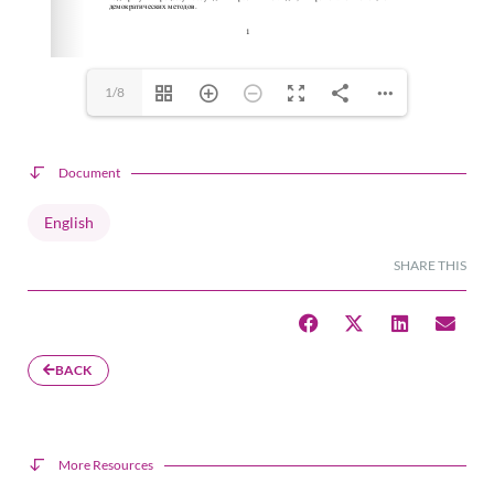
1/8
Document
English
SHARE THIS
BACK
More Resources