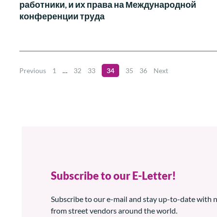
работники, и их права на Международной
конференции труда
Previous
1
…
32
33
34
35
36
Next
Subscribe to our E-Letter!
Subscribe to our e-mail and stay up-to-date with
from street vendors around the world.