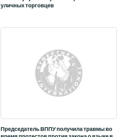
уличных торговцев
Председатель ВППУ получила травмы во
время протестов против закона о языке в