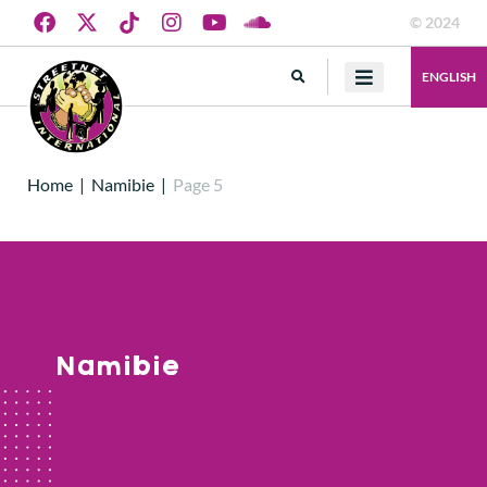
© 2024
ENGLISH
Home
|
Namibie
|
Page 5
Namibie