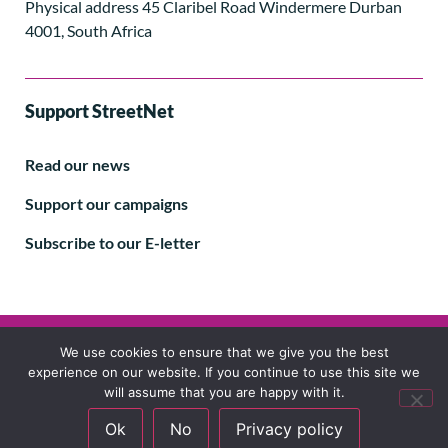
Physical address 45 Claribel Road Windermere Durban
4001, South Africa
Support StreetNet
Read our news
Support our campaigns
Subscribe to our E-letter
Follow us
We use cookies to ensure that we give you the best
experience on our website. If you continue to use this site we
will assume that you are happy with it.
Ok
No
Privacy policy
© 2024 StreetNet International