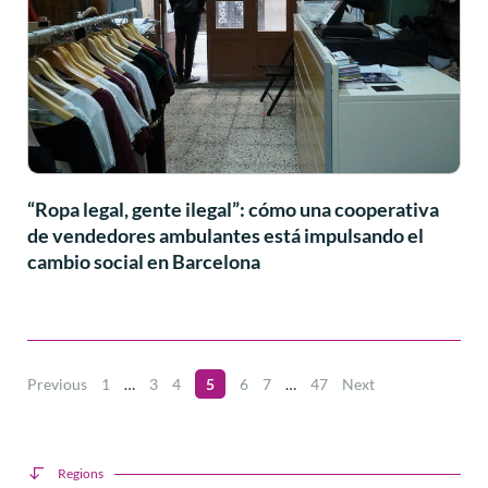
“Ropa legal, gente ilegal”: cómo una cooperativa
de vendedores ambulantes está impulsando el
cambio social en Barcelona
Previous
1
…
3
4
5
6
7
…
47
Next
Regions