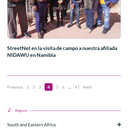
StreetNet en la visita de campo a nuestra afiliada
NIDAWU en Namibia
Previous
1
2
3
4
5
6
…
47
Next
Regions
South and Eastern Africa