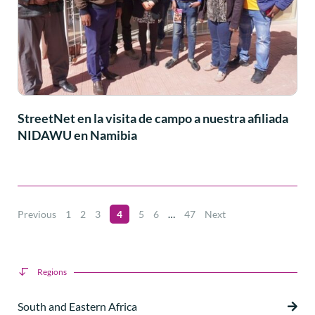
StreetNet en la visita de campo a nuestra afiliada
NIDAWU en Namibia
Previous
1
2
3
4
5
6
…
47
Next
Regions
South and Eastern Africa