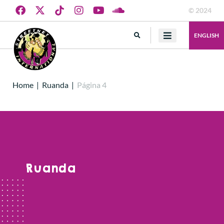
© 2024
ENGLISH
Home
|
Ruanda
|
Página 4
Ruanda