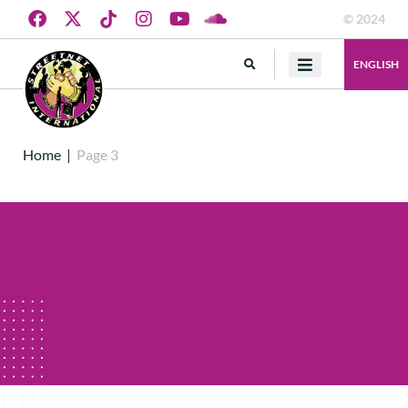
© 2024
ENGLISH
Home
|
Page 3